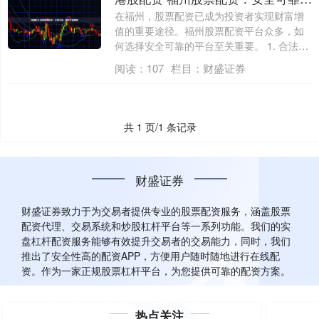
在福州，股票配资已成为投资者实现财富增
值的重要途径。福州股票配资平台众多，如
何选择安全可靠的平台至关重要。 1. 合法
合....
阅读：
107
栏目：
财盛证券
共 1 页/1 条记录
财盛证券
财盛证券致力于为交易者提供专业的股票配资服务，涵盖股票
配资代理、交易系统和炒股杠杆平台等一系列功能。我们的实
盘杠杆配资服务能够有效提升交易者的交易能力，同时，我们
推出了安全性高的配资APP，方便用户随时随地进行在线配
资。作为一家正规股票杠杆平台，为您提供可靠的配资方案。
热点关注