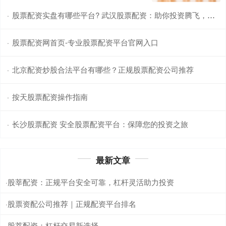
股票配资实盘有哪些平台? 武汉股票配资：助你投资腾飞，轻松获利
·
股票配资网首页-专业股票配资平台官网入口
·
北京配资炒股合法平台有哪些？正规股票配资公司推荐
·
按天股票配资操作指南
·
长沙股票配资 安全股票配资平台：保障您的投资之旅
·
最新文章
股莘配资：正规平台安全可靠，杠杆灵活助力投资
·
股票资配公司推荐｜正规配资平台排名
·
股莘配资：杠杆交易新选择
·