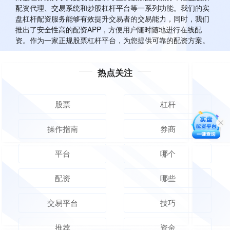
配资代理、交易系统和炒股杠杆平台等一系列功能。我们的实
盘杠杆配资服务能够有效提升交易者的交易能力，同时，我们
推出了安全性高的配资APP，方便用户随时随地进行在线配
资。作为一家正规股票杠杆平台，为您提供可靠的配资方案。
热点关注
股票
杠杆
操作指南
券商
平台
哪个
配资
哪些
交易平台
技巧
推荐
资金