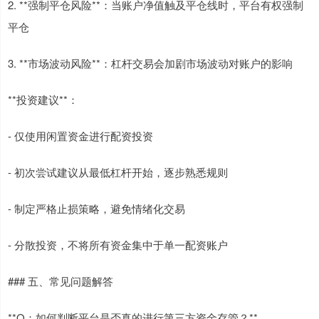
2. **强制平仓风险**：当账户净值触及平仓线时，平台有权强制
平仓
3. **市场波动风险**：杠杆交易会加剧市场波动对账户的影响
**投资建议**：
- 仅使用闲置资金进行配资投资
- 初次尝试建议从最低杠杆开始，逐步熟悉规则
- 制定严格止损策略，避免情绪化交易
- 分散投资，不将所有资金集中于单一配资账户
### 五、常见问题解答
**Q：如何判断平台是否真的进行第三方资金存管？**