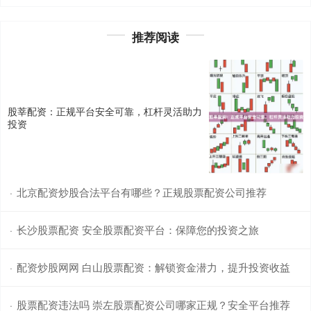
推荐阅读
股莘配资：正规平台安全可靠，杠杆灵活助力
投资
北京配资炒股合法平台有哪些？正规股票配资公司推荐
·
长沙股票配资 安全股票配资平台：保障您的投资之旅
·
配资炒股网网 白山股票配资：解锁资金潜力，提升投资收益
·
股票配资违法吗 崇左股票配资公司哪家正规？安全平台推荐
·