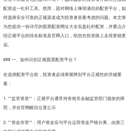
配资这一杠杆工具。然而，面对网络上琳琅满目的配资平台，如
何选择安全可靠的正规渠道成为投资者首要考虑的问题。本文将
为您提供一份详尽的股票配资网址大全实盘杠杆配资，并重点介
绍正规平台的排名标准及官网入口，助您在投资路上走得更稳更
远。
### 一、如何识别正规股票配资平台？
在选择配资平台前，投资者必须掌握辨别平台正规性的关键要
素：
1. **监管资质**：正规平台通常持有相关金融监管部门颁发的牌
照，并在官网醒目位置公示
2. **资金存管**：用户资金应与平台运营资金严格分离，由第三