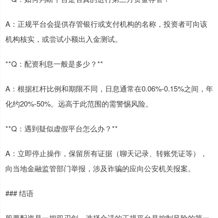
A：正规平台会提供存管银行或支付机构的名称，投资者可向该
机构核实，或尝试小额出入金测试。
**Q：配资利息一般是多少？**
A：根据杠杆比例和期限不同，日息通常在0.06%-0.15%之间，年
化约20%-50%。远高于此范围的需警惕风险。
**Q：遇到疑似虚假平台怎么办？**
A：立即停止操作，保留所有证据（聊天记录、转账凭证等），
向当地金融监管部门举报，涉及诈骗的应向公安机关报案。
### 结语
股票配资是一把双刃剑，选择合适的正规平台是控制风险的第一