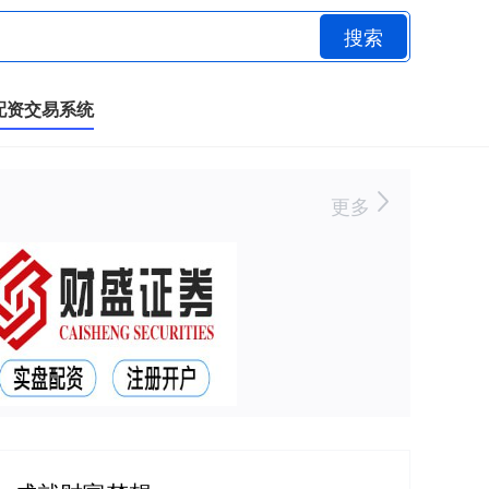
搜索
配资交易系统
更多