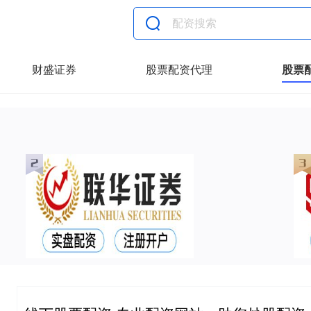
财盛证券
股票配资代理
股票