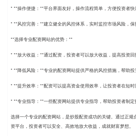
* **操作便捷：**平台界面友好，操作流程简单，方便投资者
* **风控完善：**建立健全的风控体系，实时监控市场风险，
**选择专业配资网站的优势：**
* **放大收益：**通过配资，投资者可以放大收益，提高投资
* **降低风险：**专业的配资网站提供严格的风控措施，帮助
* **提升效率：**配资可以提高资金使用效率，让投资者在短
* **专业指导：**一些配资网站提供专业指导，帮助投资者制
选择一个专业的配资网站，是炒股配资成功的关键。通过正规
资平台，投资者可以安全、高效地放大收益，成就财富梦想。