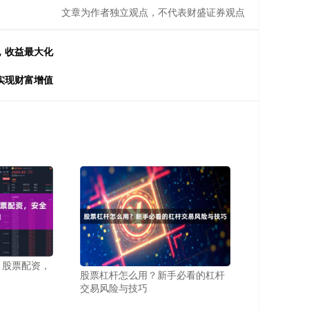
文章为作者独立观点，不代表财盛证券观点
，收益最大化
实现财富增值
 股票配资，
股票杠杆怎么用？新手必看的杠杆
交易风险与技巧