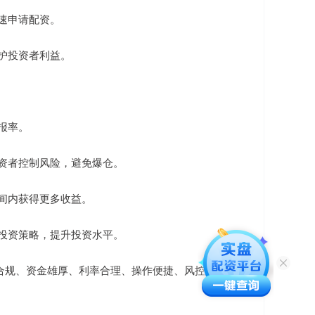
快速申请配资。
保护投资者利益。
回报率。
投资者控制风险，避免爆仓。
时间内获得更多收益。
定投资策略，提升投资水平。
合规、资金雄厚、利率合理、操作便捷、风控完善的配