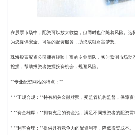
在股票市场中，配资可以放大收益，但同时也伴随着风险。选
为您提供安全、可靠的配资服务，助您成就财富梦想。
珠海股票配资公司拥有经验丰富的专业团队，实时监测市场动
挖掘，帮助投资者把握投资机会，规避风险。
**专业配资网站的特点：**
* **正规合规：**持有相关金融牌照，受监管机构监督，保障
* **资金雄厚：**拥有充足的资金池，满足不同投资者的配资需
* **利率合理：**提供具有竞争力的配资利率，降低投资成本。