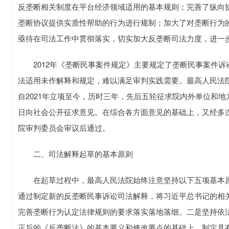
反垄断相关制度在平台经济领域适用的基本规则；完善了纵向
垄断协议提供实质性帮助的行为进行规制；加大了对垄断行为
亟待在司法工作中贯彻落实，切实加大反垄断司法力度，进一
2012年《垄断民事案件规定》主要规定了垄断民事案件诉
法适用未作解释和规定，难以满足审判实践需要。最高人民法
自2021年立项至今，历时三年，先后五轮征求院内外单位和地方
日向社会公开征求意见。在综合各方面意见的基础上，又经多
院审判委员会审议后通过。
二、司法解释起草的基本原则
在起草过程中，最高人民法院始终注意坚持以下五项基本原
通过制定新的反垄断民事诉讼司法解释，将习近平总书记的相
完善垄断行为认定法律规则的要求落实落地落细。二是坚持依
正后的《反垄断法》的基本要义和修改要点的基础上，制定具