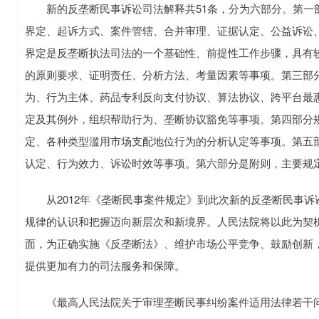
新的反垄断民事诉讼司法解释共51条，分为六部分。第一
界定、起诉方式、案件管辖、合并审理、证据认定、公益诉讼
界定是反垄断执法司法的一个基础性、前提性工作步骤，具有
的原则要求、证明责任、分析方法、考量因素等事项。第三部
为、行为主体、药品专利反向支付协议、算法协议、跨平台最
定及其例外，组织帮助行为、垄断协议豁免等事项。第四部分
定、各种类型滥用市场支配地位行为的分析认定等事项。第五
认定、行为效力、诉讼时效等事项。第六部分是附则，主要规
从2012年《垄断民事案件规定》到此次新的反垄断民事诉
规律的认识和把握迈向新层次和新境界。人民法院将以此为契
面，为正确实施《反垄断法》、维护市场公平竞争、鼓励创新
提供更加有力的司法服务和保障。
《最高人民法院关于审理垄断民事纠纷案件适用法律若干问题