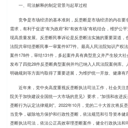
一、司法解释的制定背景与起草过程
竞争是市场经济的基本准则，反垄断是市场经济的内在要求
需求，有利于促进“有为政府”和“有效市场”有机结合，维护
现高质量发展。反垄断民事诉讼是反垄断法实施的重要渠道，也是
法院共审结垄断民事一审案件977件。最高人民法院知识产权法庭
案件178件，审结131件，多起案件具有典型意义并产生较大
发布了四批28件反垄断典型案例并均已纳入人民法院案例库。
明确规则等方面均取得了重要进展，为维护统一开放、健康有
近年来，党中央高度重视反垄断执法司法工作，社会关注度也日
院关于加快建设全国统一大市场的意见》要求，“加强和改进反
垄断行为认定法律规则”。2022年10月，党的二十大首次将
当竞争，破除地方保护和行政性垄断，依法规范和引导资本健康发
垄断执法司法，依法公正高效审理垄断案件，健全行政执法和