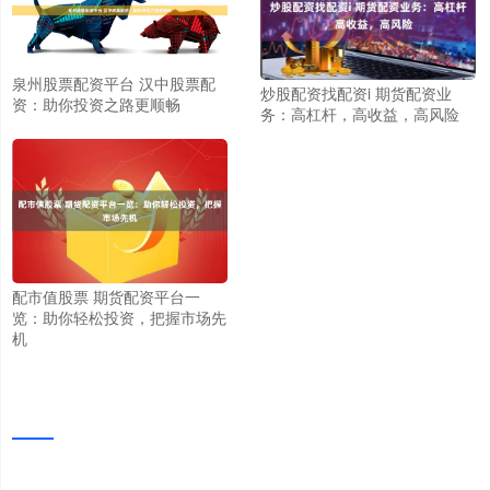
泉州股票配资平台 汉中股票配
炒股配资找配资i 期货配资业
资：助你投资之路更顺畅
务：高杠杆，高收益，高风险
配市值股票 期货配资平台一
览：助你轻松投资，把握市场先
机