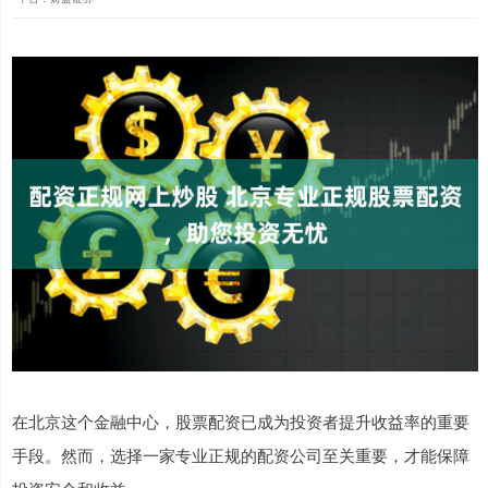
在北京这个金融中心，股票配资已成为投资者提升收益率的重要
手段。然而，选择一家专业正规的配资公司至关重要，才能保障